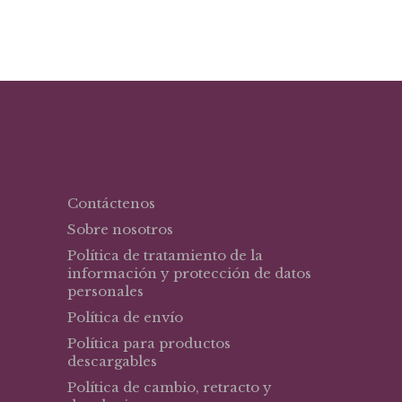
original
actual
era:
es:
$57,57.
$40,30.
Contáctenos
Sobre nosotros
Política de tratamiento de la
información y protección de datos
personales
Política de envío
Política para productos
descargables
Política de cambio, retracto y