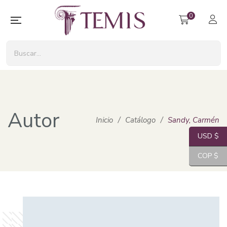
0
Autor
Inicio
/
Catálogo
/
Sandy, Carmén
USD $
COP $