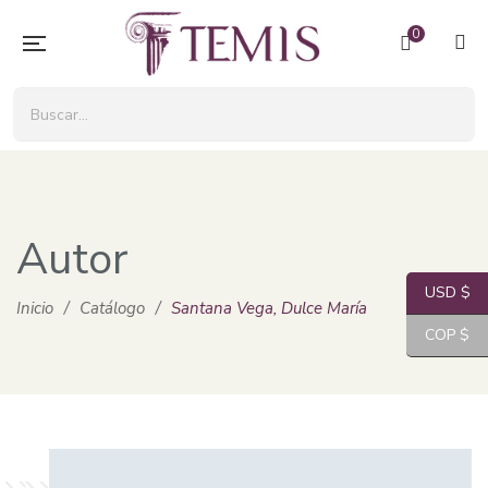
0
Autor
USD $
Inicio
/
Catálogo
/
Santana Vega, Dulce María
COP $