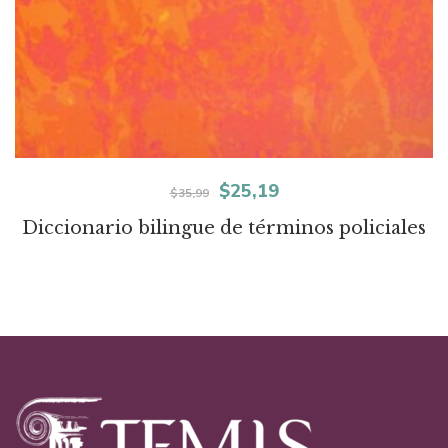
El
El
$
25,19
$
35,99
precio
precio
Diccionario bilingue de términos policiales
original
actual
era:
es:
$35,99.
$25,19.