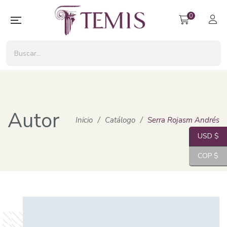
0
Autor
Inicio
/
Catálogo
/
Serra Rojasm Andrés
USD $
COP $