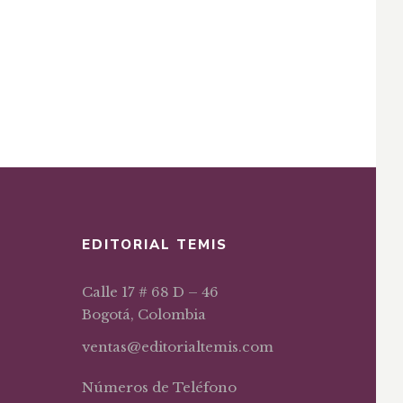
EDITORIAL TEMIS
Calle 17 # 68 D – 46
Bogotá, Colombia
ventas@editorialtemis.com
Números de Teléfono