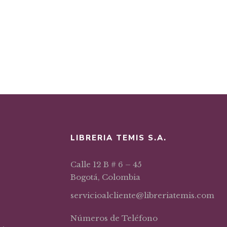
LIBRERIA TEMIS S.A.
Calle 12 B # 6 – 45
Bogotá, Colombia
servicioalcliente@libreriatemis.com
Números de Teléfono