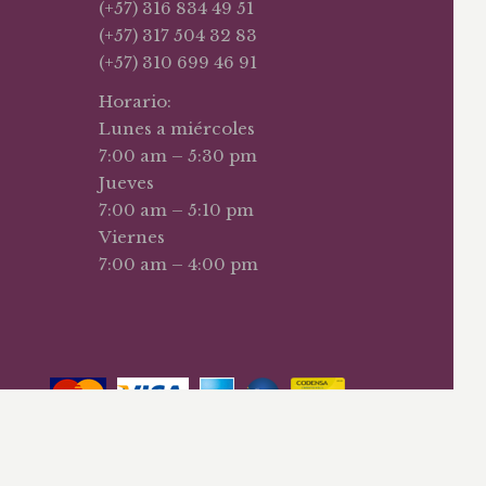
(+57) 316 834 49 51
(+57) 317 504 32 83
(+57) 310 699 46 91
Horario:
Lunes a miércoles
7:00 am – 5:30 pm
Jueves
7:00 am – 5:10 pm
Viernes
7:00 am – 4:00 pm