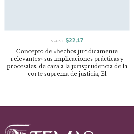
El
El
$
22,17
$
24,63
precio
precio
Concepto de «hechos jurídicamente
relevantes» sus implicaciones prácticas y
original
actual
procesales, de cara a la jurisprudencia de la
era:
es:
corte suprema de justicia, El
$24,63.
$22,17.