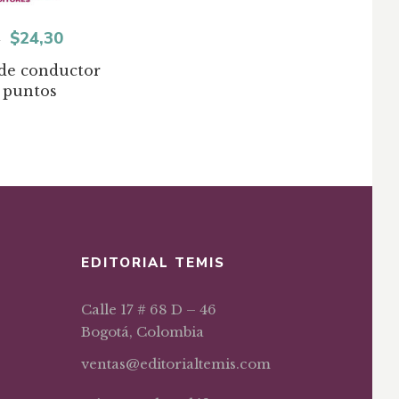
El
El
$
24,30
1
precio
precio
 de conductor
 puntos
original
actual
era:
es:
$34,71.
$24,30.
EDITORIAL TEMIS
Calle 17 # 68 D – 46
Bogotá, Colombia
ventas@editorialtemis.com