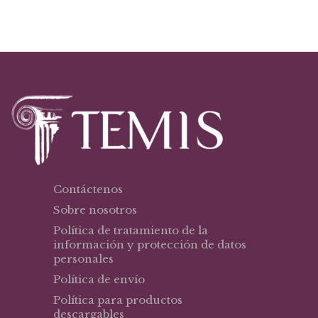
era:
es:
$47,13.
$40,06.
Contáctenos
Sobre nosotros
Política de tratamiento de la
información y protección de datos
personales
Política de envío
Política para productos
descargables