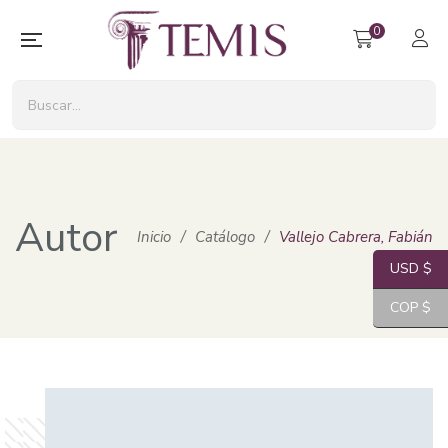
0
Autor
Inicio
/
Catálogo
/
Vallejo Cabrera, Fabián
USD $
COP $