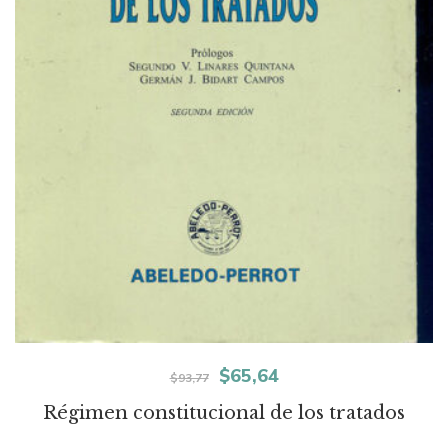
El
El
$
65,64
$
93,77
precio
precio
Régimen constitucional de los tratados
original
actual