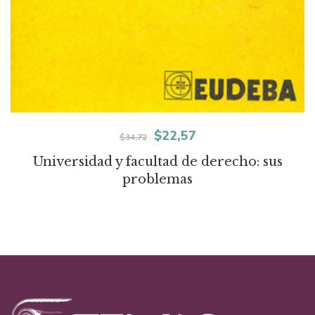
El
El
$
22,57
$
34,72
precio
precio
Universidad y facultad de derecho: sus
problemas
original
actual
era:
es:
$34,72.
$22,57.