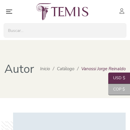
Autor
Inicio
/
Catálogo
/
Vanossi Jorge Reinaldo
USD $
COP $