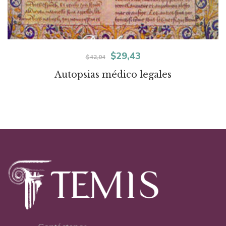
El
El
$
29,43
$
42,04
precio
precio
Autopsias médico legales
original
actual
era:
es:
$42,04.
$29,43.