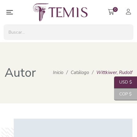
0
Autor
Inicio
/
Catálogo
/
Wittkiwer, Rudolf
USD $
COP $