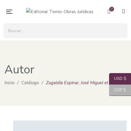
0
Autor
USD $
Inicio
/
Catálogo
/
Zugaldía Espinar, José Miguel et alter
COP $