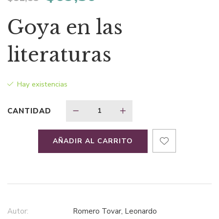
precio
precio
Goya en las
original
actual
literaturas
era:
es:
Hay existencias
$81,53.
$69,30.
CANTIDAD
AÑADIR AL CARRITO
Autor:
Romero Tovar, Leonardo