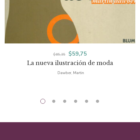
El
El
$
59,75
$
85,35
La nueva ilustración de moda
precio
precio
Dawber, Martin
original
actual
era:
es:
$85,35.
$59,75.