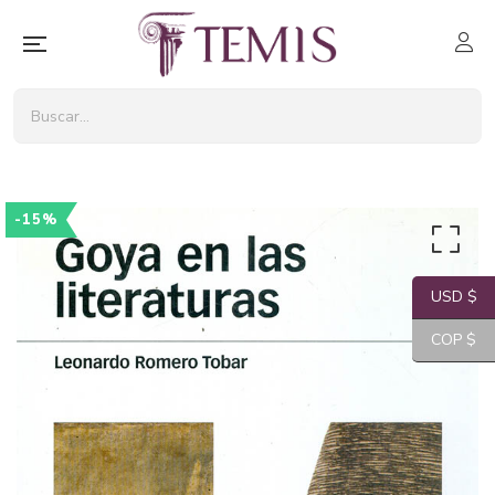
-15%
USD $
COP $