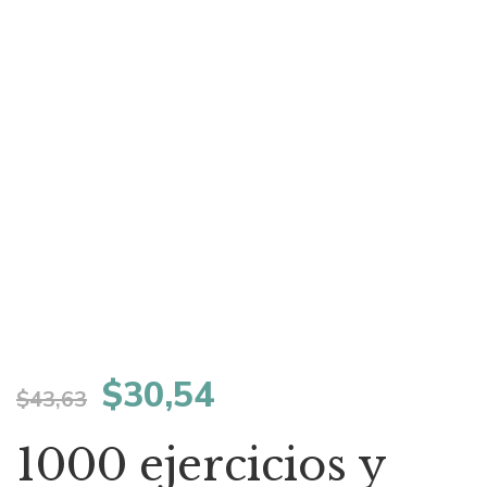
El
El
$
30,54
$
43,63
precio
precio
1000 ejercicios y