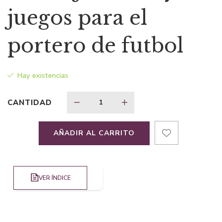
original
actual
juegos para el
era:
es:
portero de futbol
$43,63.
$30,54.
Hay existencias
CANTIDAD
AÑADIR AL CARRITO
VER ÍNDICE