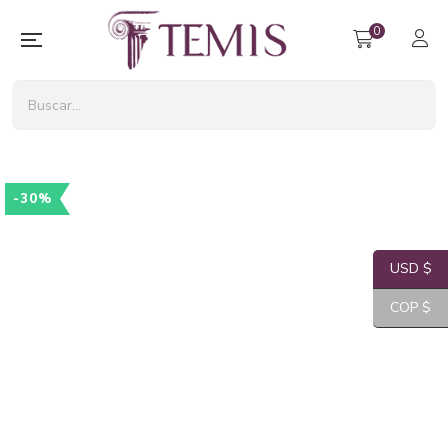
0
-30%
USD $
COP $