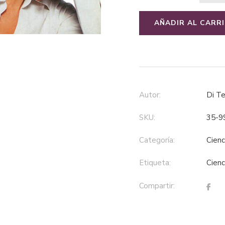
AÑADIR AL CARR
Autor:
Di 
SKU:
35-9
Categoría:
cien
Etiqueta:
cien
Compartir: