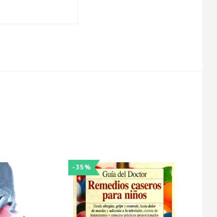
-35%
-30%