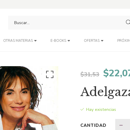
PRÓXIM
OTRAS MATERIAS
E-BOOKS
OFERTAS
El
$
22,0
$
31,53
preci
Adelgaz
origin
Hay existencias
era:
CANTIDAD
$31,5