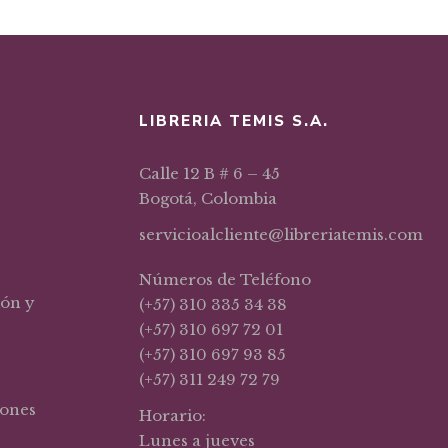
LIBRERIA TEMIS S.A.
Calle 12 B # 6 – 45
Bogotá, Colombia
servicioalcliente@libreriatemis.com
Números de Teléfono
ión y
(+57) 310 335 34 38
(+57) 310 697 72 01
(+57) 310 697 93 85
(+57) 311 249 72 79
iones
Horario:
Lunes a jueves