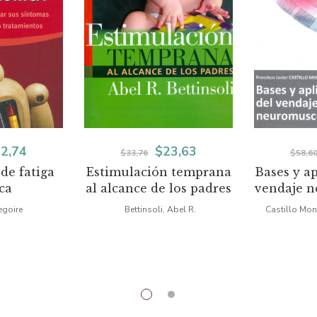
El
El
El
2,74
$
23,63
$
33,76
$
58,6
de fatiga
Estimulación temprana
Bases y ap
ecio
precio
precio
precio
ca
al alcance de los padres
vendaje 
iginal
actual
original
actual
egoire
Bettinsoli, Abel R.
Castillo Mont
a:
es:
era:
es:
2,48.
$22,74.
$33,76.
$23,63.