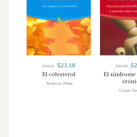
El
El
El
$
23,18
$
2
$
33,12
$
32,48
El colesterol
El síndrome 
precio
precio
pr
cróni
Ambrozi, Pierre
original
actual
or
Cozon, Gr
era:
es:
er
$33,12.
$23,18.
$3