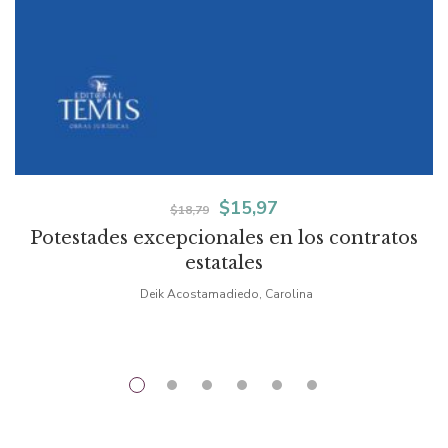
El
El
$
15,97
$
18,79
Potestades excepcionales en los contratos
precio
precio
estatales
original
actual
Deik Acostamadiedo, Carolina
era:
es:
$18,79.
$15,97.