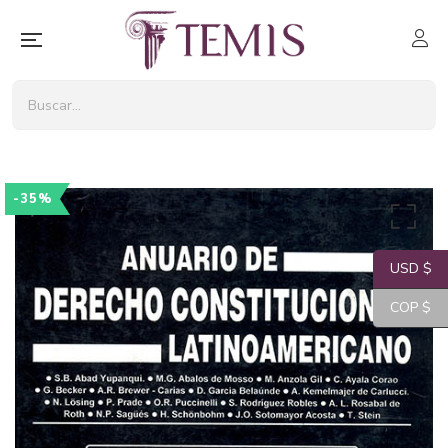
-35%
USD $
COP $