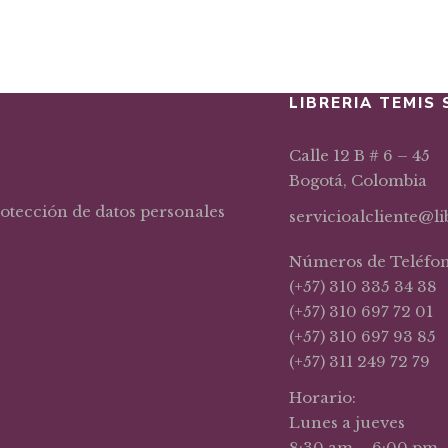
LIBRERIA TEMIS 
Calle 12 B # 6 – 45
Bogotá, Colombia
rotección de datos personales
servicioalcliente@l
Números de Teléfo
(+57) 310 335 34 38
(+57) 310 697 72 01
(+57) 310 697 93 85
(+57) 311 249 72 79
Horario:
Lunes a jueves
8:30 am – 6:00 pm