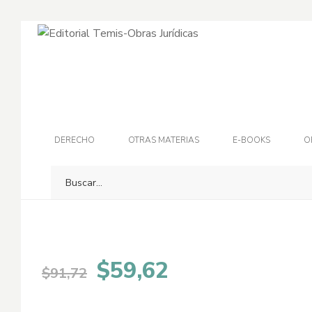
-35%
DERECHO
OTRAS MATERIAS
E-BOOKS
O
El
El
$
59,62
$
91,72
precio
precio