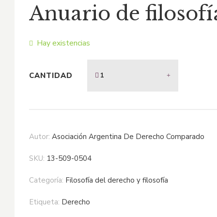
Anuario de filosofía
original
actual
era:
es:
Hay existencias
$91,72.
$59,62.
CANTIDAD
Autor:
Asociación Argentina De Derecho Comparado
SKU:
13-509-0504
Categoría:
filosofía del derecho y filosofía
Etiqueta:
derecho