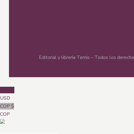
Editorial y librería Temis – Todos los derec
USD $
USD
COP $
COP