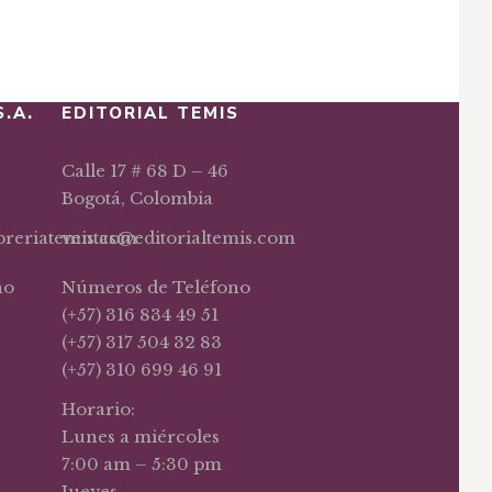
S.A.
EDITORIAL TEMIS
Calle 17 # 68 D – 46
Bogotá, Colombia
ibreriatemis.com
ventas@editorialtemis.com
no
Números de Teléfono
(+57) 316 834 49 51
(+57) 317 504 32 83
(+57) 310 699 46 91
Horario:
Lunes a miércoles
7:00 am – 5:30 pm
Jueves