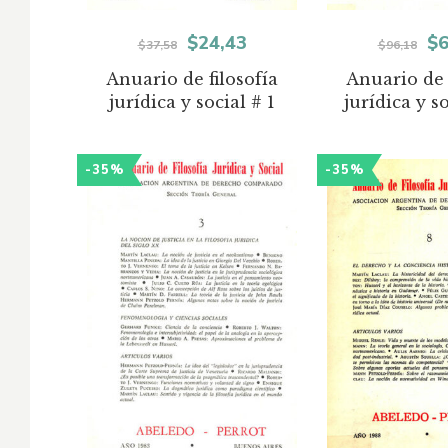
El
El
El
$
24,43
$
6
$
37,58
$
96,18
precio
precio
pr
Anuario de filosofía
Anuario de 
jurídica y social # 1
jurídica y s
original
actual
or
era:
es:
er
-35%
-35%
$37,58.
$24,43.
$9