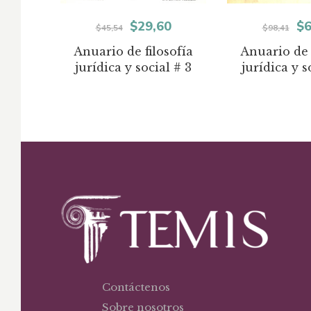
El
El
El
$
29,60
$
6
$
45,54
$
98,41
precio
precio
pr
Anuario de filosofía
Anuario de 
jurídica y social # 3
jurídica y s
original
actual
or
era:
es:
er
$45,54.
$29,60.
$9
Contáctenos
Sobre nosotros