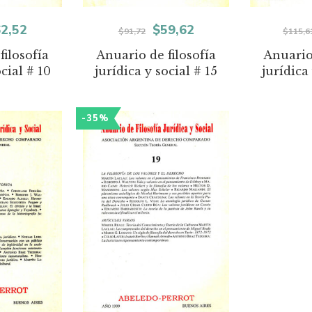
El
El
El
2,52
$
59,62
$
91,72
$
115,6
ecio
precio
precio
precio
filosofía
Anuario de filosofía
Anuario 
ocial # 10
jurídica y social # 15
jurídica 
iginal
actual
original
actual
a:
es:
era:
es:
-35%
6,18.
$62,52.
$91,72.
$59,62.