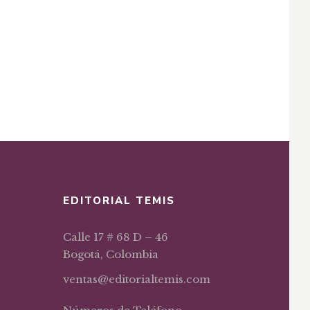
EDITORIAL TEMIS
Calle 17 # 68 D – 46
Bogotá, Colombia
ventas@editorialtemis.com