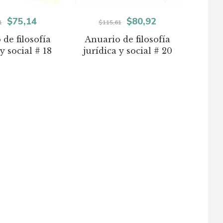
El
El
El
El
$
75,14
$
80,92
1
$
115,61
precio
precio
precio
precio
de filosofía
Anuario de filosofía
y social # 18
jurídica y social # 20
original
actual
original
actual
era:
es:
era:
es:
$115,61.
$75,14.
$115,61.
$80,92.