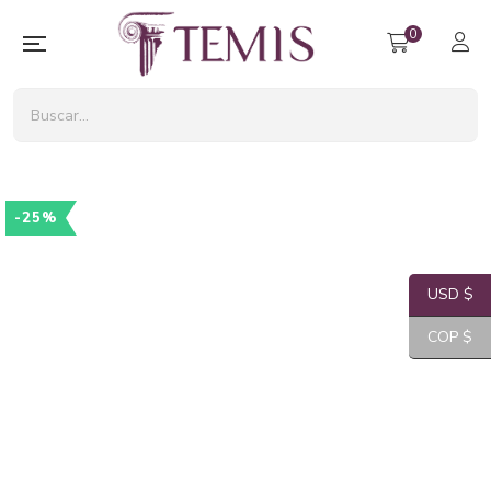
0
-25%
USD $
COP $