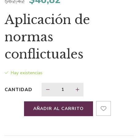
$
62,42
precio
precio
Aplicación de
original
actual
normas
era:
es:
conflictuales
$62,42.
$46,82.
Hay existencias
CANTIDAD
AÑADIR AL CARRITO