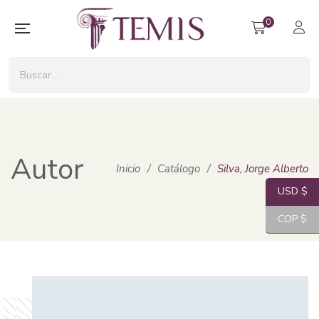
0
Autor
Inicio
/
Catálogo
/
Silva, Jorge Alberto
USD $
COP $