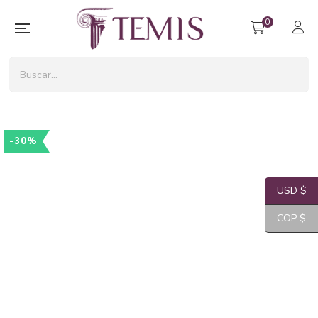
0
-30%
USD $
COP $