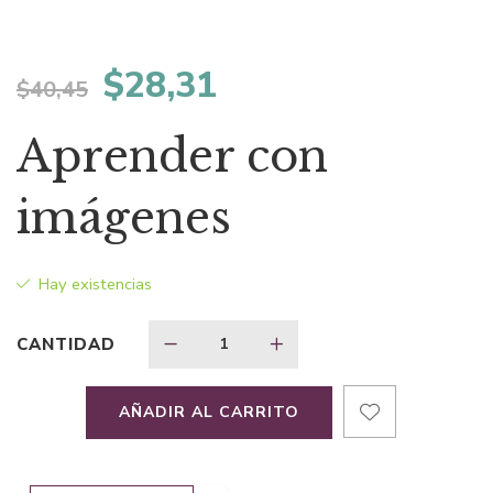
El
El
$
28,31
$
40,45
precio
precio
Aprender con
original
actual
imágenes
era:
es:
Hay existencias
$40,45.
$28,31.
CANTIDAD
AÑADIR AL CARRITO