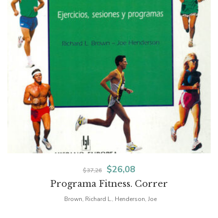
El
El
$
26,08
$
37,26
Programa Fitness. Correr
precio
precio
Brown, Richard L.
Henderson, Joe
,
original
actual