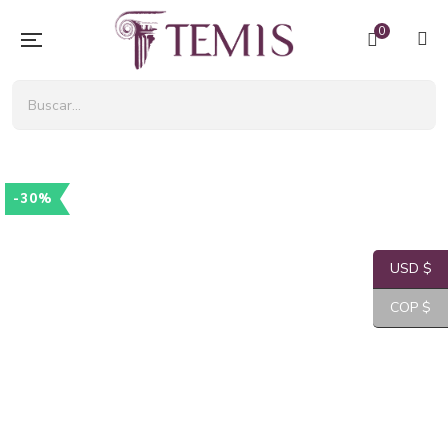
0
-30%
USD $
COP $