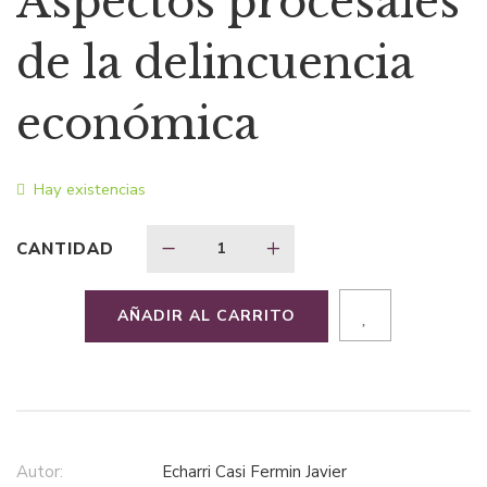
Aspectos procesales
original
actual
de la delincuencia
era:
es:
económica
$21,97.
$15,38.
Hay existencias
CANTIDAD
AÑADIR AL CARRITO
Autor:
Echarri Casi Fermin Javier