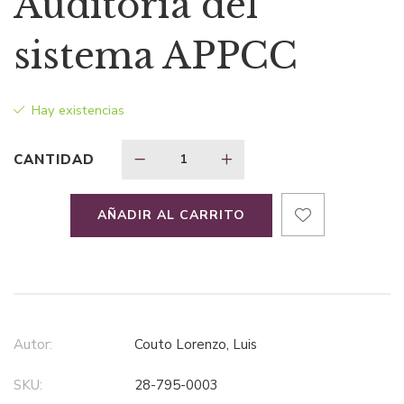
Auditoría del
original
actual
sistema APPCC
era:
es:
Hay existencias
$59,64.
$41,75.
CANTIDAD
AÑADIR AL CARRITO
Autor:
Couto Lorenzo, Luis
SKU:
28-795-0003