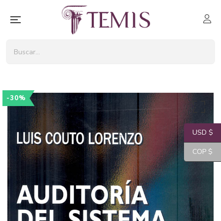
-30%
USD $
COP $