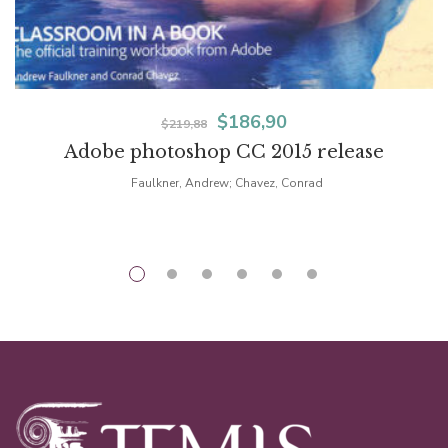
El
El
$
186,90
$
219,88
Adobe photoshop CC 2015 release
precio
precio
Faulkner, Andrew; Chavez, Conrad
original
actual
era:
es:
$219,88.
$186,90.