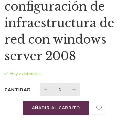
configuración de
$80,25.
$60,19.
infraestructura de
red con windows
server 2008
Hay existencias
CANTIDAD
AÑADIR AL CARRITO