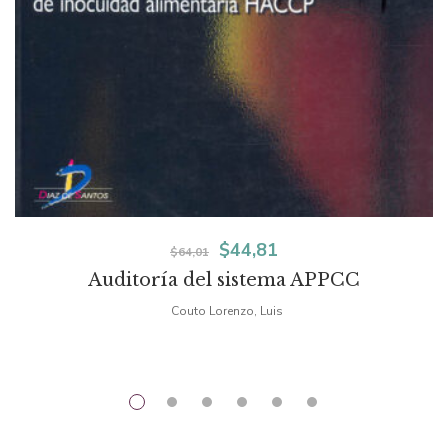
El
El
$
44,81
$
64,01
Auditoría del sistema APPCC
precio
precio
Couto Lorenzo, Luis
original
actual
era:
es:
$64,01.
$44,81.