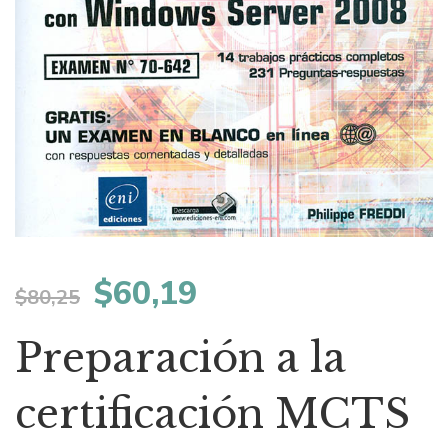
El
El
$
60,19
$
80,25
precio
precio
Preparación a la
original
actual
certificación MCTS
era:
es: