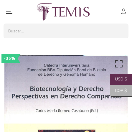
-35%
USD $
COP $