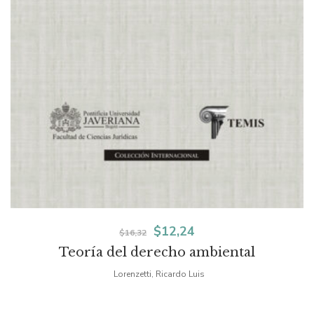
El
El
$
12,24
$
16,32
Teoría del derecho ambiental
precio
precio
Lorenzetti, Ricardo Luis
original
actual
era:
es: