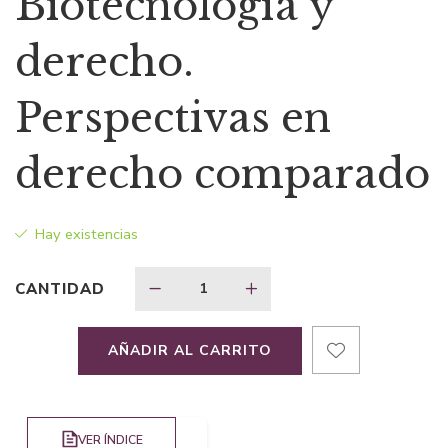
Biotecnología y
original
actual
derecho.
era:
es:
Perspectivas en
$140,36.
$91,23.
derecho comparado
Hay existencias
CANTIDAD
AÑADIR AL CARRITO
VER ÍNDICE