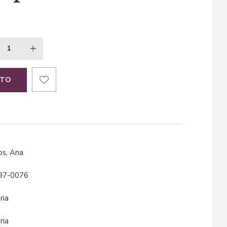
ITO
tos, Ana
97-0076
oria
oria