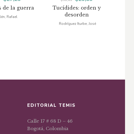
 de la guerra
Tucídides: orden y
precio
precio
precio
precio
desorden
lén, Rafael
Gal
original
actual
original
actual
Rodríguez Iturbe, José
era:
es:
era:
es:
$36,31.
$27,23.
$31,85.
$23,89.
EDITORIAL TEMIS
Calle 17 # 68 D – 46
Bogotá, Colombia