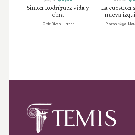
Simón Rodríguez vida y
La cuestión s
precio
precio
pr
obra
nueva izqu
original
actual
or
América 
Ortiz Rivas, Hernán
Plazas Vega, Mau
era:
es:
er
$12,74.
$9,55.
$1