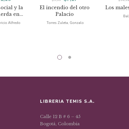
ocial y la
El incendio del otro
Los males
ecio
precio
precio
precio
ierda en
Palacio
Bal
iginal
actual
original
actual
Latina
ricio Alfredo
Torres Zuleta, Gonzalo
a:
es:
era:
es:
5,92.
$11,15.
$9,55.
$7,17.
LIBRERIA TEMIS S.A.
Calle 12 B # 6 – 45
Bogotá, Colombia