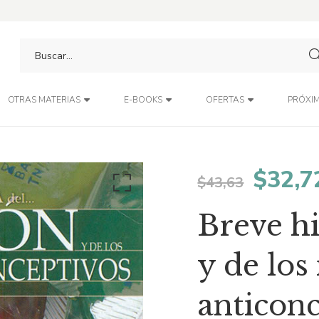
PRÓXIM
OTRAS MATERIAS
E-BOOKS
OFERTAS
El
$
32,7
$
43,63
preci
Breve hi
origin
y de lo
era:
anticon
$43,6