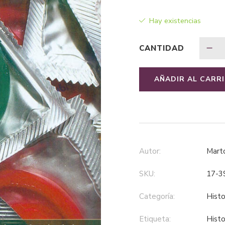
Hay existencias
CANTIDAD
AÑADIR AL CARR
Autor:
Mar
SKU:
17-3
Categoría:
hist
Etiqueta:
hist