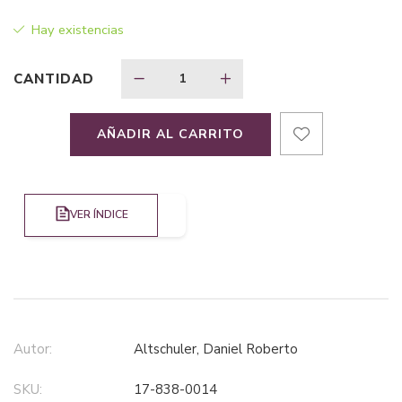
original
actual
Hay existencias
era:
es:
CANTIDAD
$89,49.
$67,12.
AÑADIR AL CARRITO
VER ÍNDICE
Autor:
Altschuler, Daniel Roberto
SKU:
17-838-0014