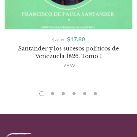
El
El
$
17,80
$
27,39
Santander y los sucesos políticos de
precio
precio
Venezuela 1826. Tomo I
original
actual
AA.VV
era:
es:
$27,39.
$17,80.