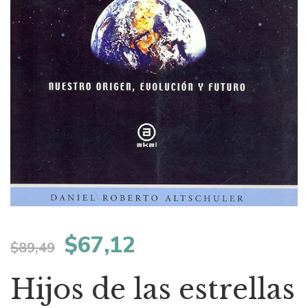
El
El
$
67,12
$
89,49
precio
precio
Hijos de las estrellas