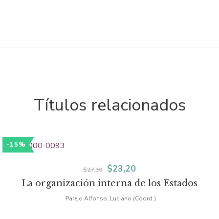
Títulos relacionados
-15%
El
El
$
23,20
$
27,30
La organización interna de los Estados
precio
precio
Parejo Alfonso, Luciano (Coord.)
original
actual