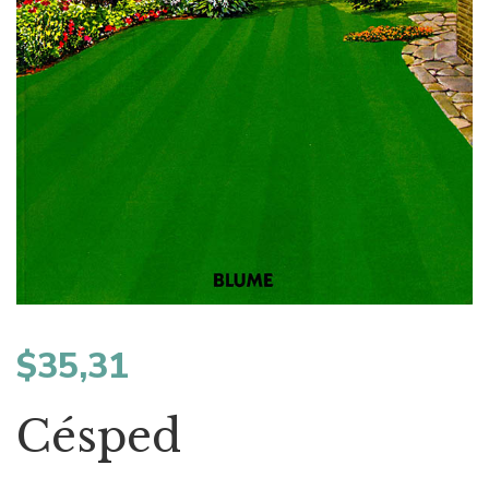
$
35,31
Césped