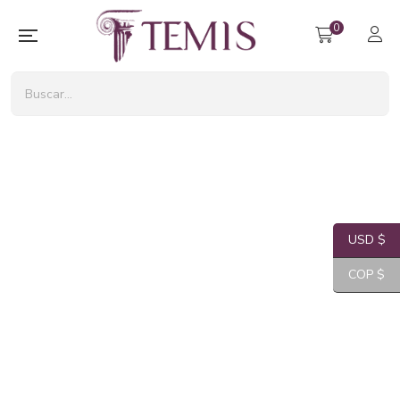
0
USD $
COP $