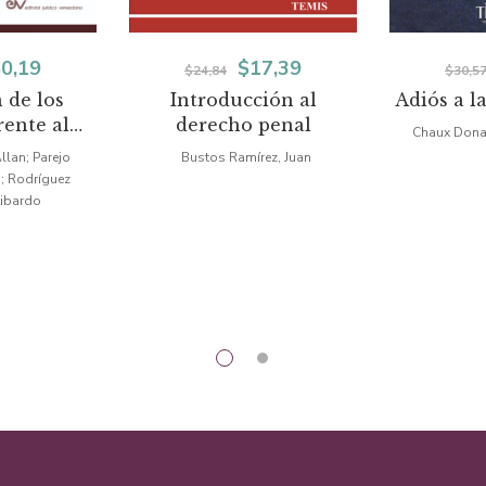
El
El
El
0,19
$
17,39
$
24,84
$
30,5
 de los
Introducción al
Adiós a l
ecio
precio
precio
precio
rente al
derecho penal
Chaux Donad
iginal
actual
original
actual
e la
llan; Parejo
Bustos Ramírez, Juan
ración
; Rodríguez
a:
es:
era:
es:
Libardo
0,25.
$60,19.
$24,84.
$17,39.