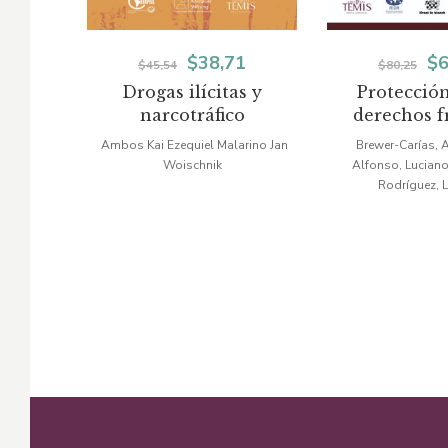
El
El
El
$
38,71
$
6
$
45,54
$
80,25
Drogas ilícitas y
Protección
precio
precio
pr
narcotráfico
derechos f
original
actual
or
poder d
Ambos Kai Ezequiel Malarino Jan
Brewer-Carías, A
administ
Woischnik
Alfonso, Luciano
era:
es:
er
Rodríguez, 
$45,54.
$38,71.
$8