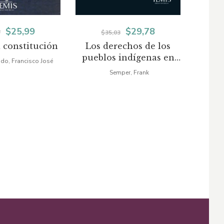
El
El
El
El
$
25,99
$
29,78
7
$
35,03
a constitución
Los derechos de los
Clemen
precio
precio
precio
precio
pueblos indígenas en
jur
o, Francisco José
original
actual
original
actual
Colombia
dogm
Semper, Frank
comp
era:
es:
era:
es:
amni
$30,57.
$25,99.
$35,03.
$29,78.