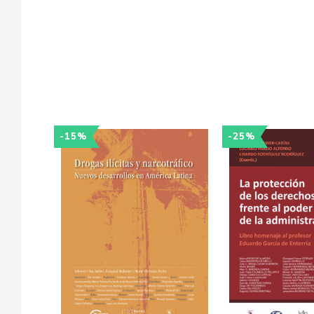
-15%
-25%