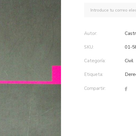
Autor:
Cas
SKU:
01-5
Categoría:
civil
Etiqueta:
der
Compartir: