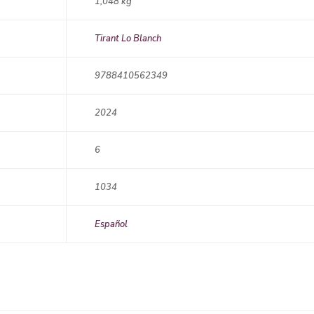
1,048 kg
Tirant Lo Blanch
9788410562349
2024
6
1034
Español