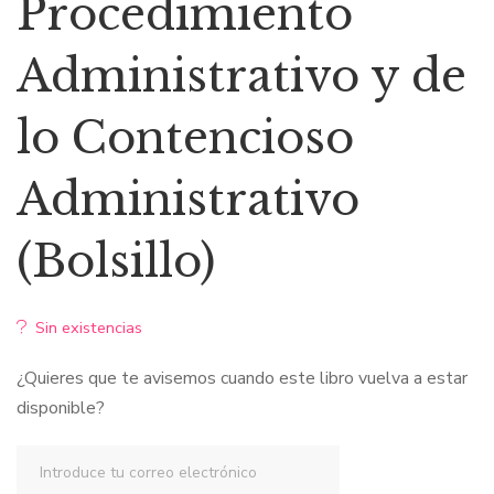
Procedimiento
era:
es:
Administrativo y de
$19,11.
$18,15.
lo Contencioso
Administrativo
(Bolsillo)
Sin existencias
¿Quieres que te avisemos cuando este libro vuelva a estar
disponible?