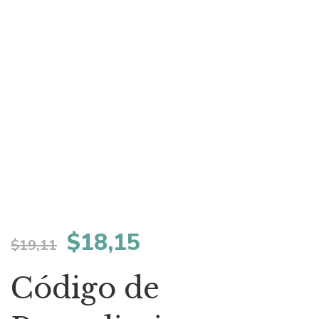
El
El
$
18,15
$
19,11
precio
precio
Código de
original
actual