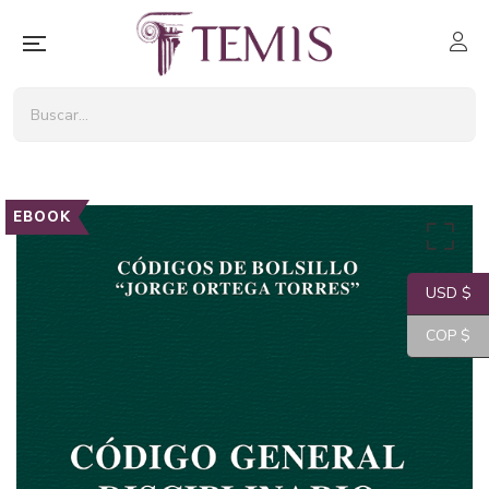
EBOOK
USD $
COP $