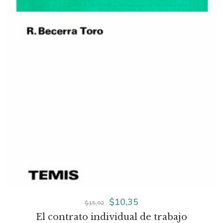
El
El
$
10,35
$
15,92
El contrato individual de trabajo
precio
precio