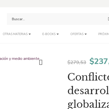
PRÓXIM
OTRAS MATERIAS
E-BOOKS
OFERTAS
El
$
237
$
279,53
preci
Conflict
origi
desarrol
era:
globali
$279