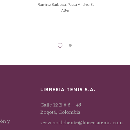
iginal
actual
original
actual
siglo XXI
Ramírez Barbosa, Paula Andrea Et
Alter
a:
es:
era:
es:
9,17.
$33,29.
$33,23.
$28,25.
LIBRERIA TEMIS S.A.
Calle 12 B # 6 – 45
Bogotá, Colombia
ión y
servicioalcliente@libreriatemis.com