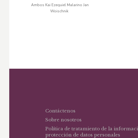
original
actual
or
Ambos Kai Ezequiel Malarino Jan
Woischnik
era:
es:
er
$40,36.
$34,30.
$3
Contáctenos
Sobre nosotros
Política de tratamiento de la informac
protección de datos personales