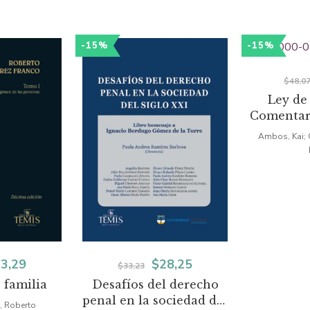
-15%
-15%
$
48,0
Ley de
Comentar
sistemát
Ambos, Kai; 
de
El
El
El
3,29
$
28,25
$
33,23
 familia
Desafíos del derecho
ecio
precio
precio
precio
penal en la sociedad del
, Roberto