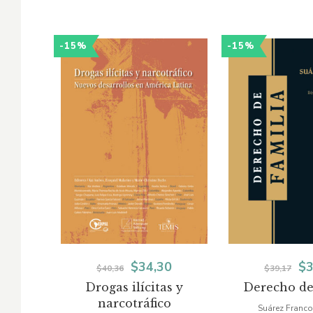
-15%
-15%
El
El
El
$
34,30
$
3
$
40,36
$
39,17
Drogas ilícitas y
Derecho de
precio
precio
pr
narcotráfico
Suárez Franco