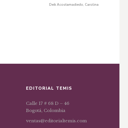
original
actual
contratos estatales
a
Deik Acostamadiedo, Carolina
Pulido-Or
More
era:
es:
$16,32.
$13,87.
EDITORIAL TEMIS
Calle 17 # 68 D – 46
Bogotá, Colombia
ventas@editorialtemis.com