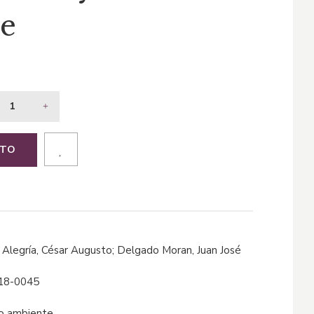
e
ITO
er Alegría, César Augusto; Delgado Moran, Juan José
18-0045
io ambiente