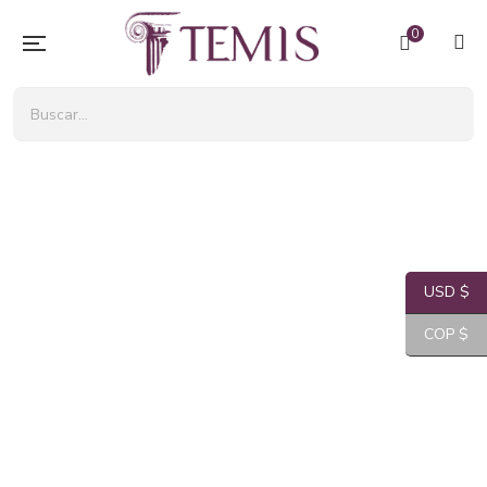
0
USD $
COP $