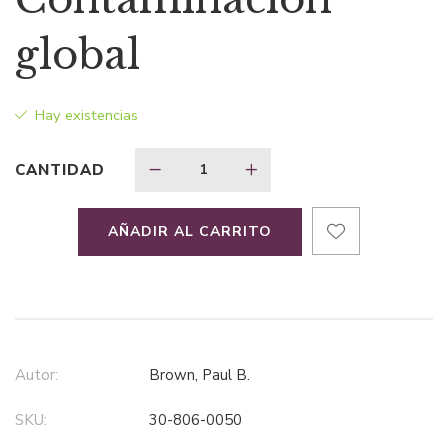
original
actual
global
era:
es:
Hay existencias
$43,63.
$30,54.
CANTIDAD
AÑADIR AL CARRITO
Autor:
Brown, Paul B.
SKU:
30-806-0050