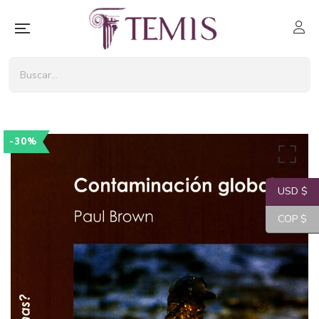
-30%
USD $
COP $