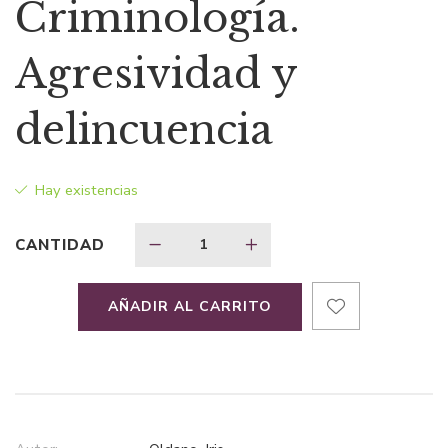
precio
precio
Criminología.
original
actual
Agresividad y
era:
es:
delincuencia
$91,40.
$59,41.
Hay existencias
CANTIDAD
AÑADIR AL CARRITO