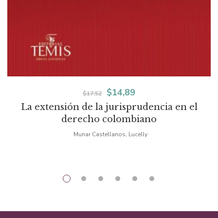
El
El
$
14,89
$
17,52
La extensión de la jurisprudencia en el
precio
precio
derecho colombiano
original
actual
Munar Castellanos, Lucelly
era:
es:
$17,52.
$14,89.