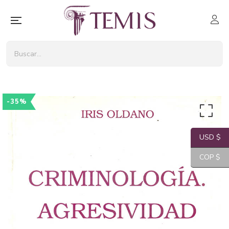
-35%
USD $
COP $