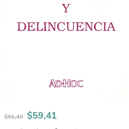
El
El
$
59,41
$
91,40