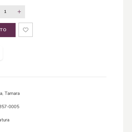
ITO
ina, Tamara
857-0005
ratura