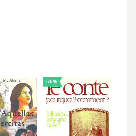
-35%
-25%