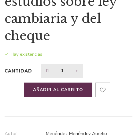
estudios sobre ley
era:
es:
cambiaria y del
$367,83.
$239,09.
cheque
Hay existencias
CANTIDAD
AÑADIR AL CARRITO
Autor:
Menéndez Menéndez Aurelio