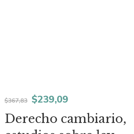
El
El
$
239,09
$
367,83
precio
precio
Derecho cambiario,
original
actual