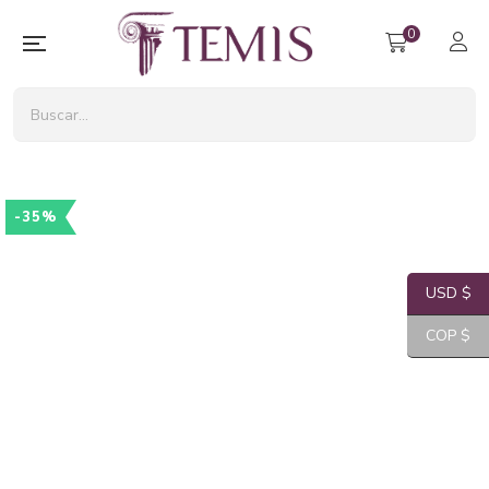
0
-35%
USD $
COP $