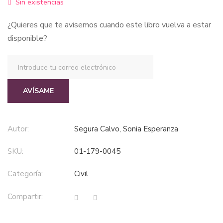
Sin existencias
$60,51.
$57,48.
¿Quieres que te avisemos cuando este libro vuelva a estar
disponible?
AVÍSAME
Autor:
Segura Calvo, Sonia Esperanza
SKU:
01-179-0045
Categoría:
civil
Compartir: