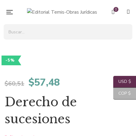
0
-5%
El
El
$
57,48
USD $
$
60,51
precio
precio
COP $
Derecho de
original
actual
sucesiones
era:
es: