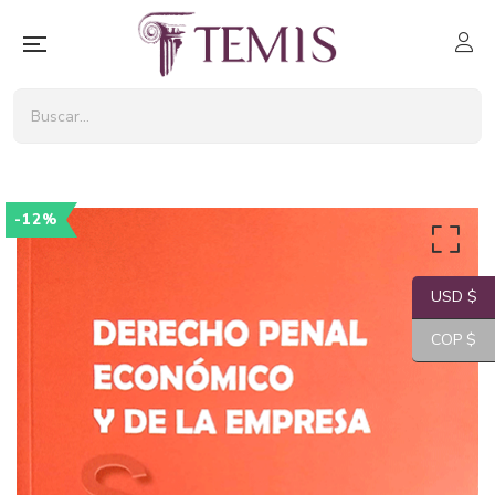
-12%
USD $
COP $