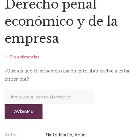
Derecho penal
original
actual
económico y de la
era:
es:
empresa
$97,13.
$85,48.
Sin existencias
¿Quieres que te avisemos cuando este libro vuelva a estar
disponible?
AVÍSAME
Autor:
Nieto Martín, Adán