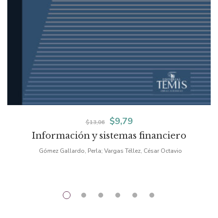
El
El
$
9,79
$
13,06
Información y sistemas financiero
precio
precio
Gómez Gallardo, Perla; Vargas Téllez, César Octavio
original
actual
era:
es:
$13,06.
$9,79.