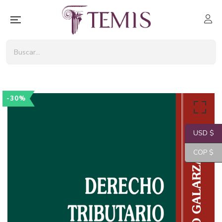
-30%
USD $
COP $