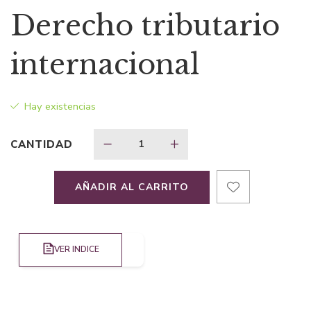
precio
precio
Derecho tributario
original
actual
internacional
era:
es:
Hay existencias
$13,69.
$9,59.
CANTIDAD
AÑADIR AL CARRITO
VER INDICE