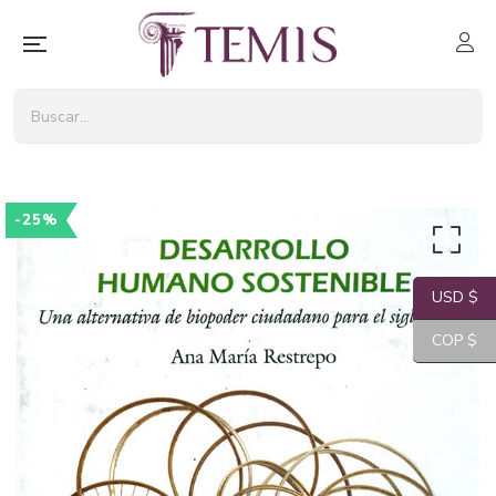
-25%
USD $
COP $