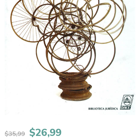
El
El
$
26,99
$
35,99