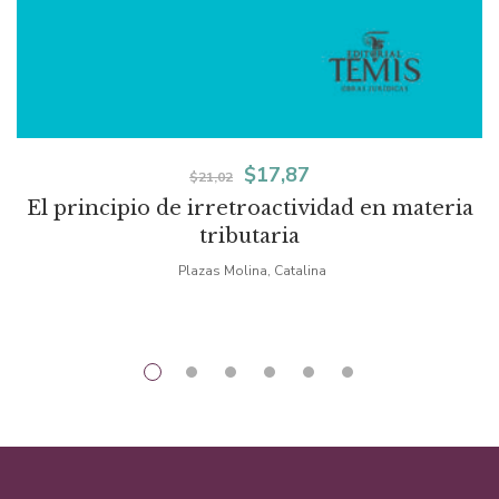
El
El
$
17,87
$
21,02
El principio de irretroactividad en materia
precio
precio
tributaria
original
actual
Plazas Molina, Catalina
era:
es:
$21,02.
$17,87.