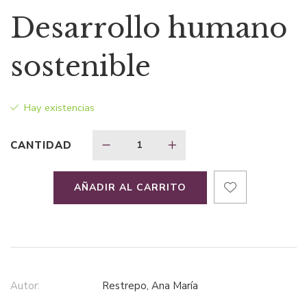
precio
precio
Desarrollo humano
original
actual
sostenible
era:
es:
Hay existencias
$35,99.
$26,99.
CANTIDAD
AÑADIR AL CARRITO
Autor:
Restrepo, Ana María