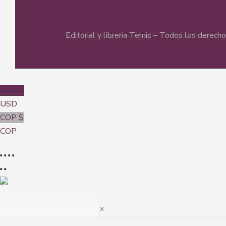
Editorial y librería Temis – Todos los derec
USD $
USD
COP $
COP
×