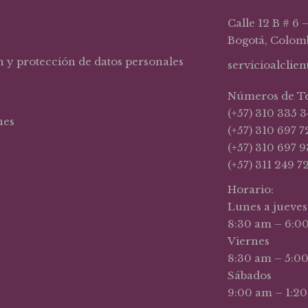
Calle 12 B # 6 
Bogotá, Colom
n y protección de datos personales
servicioalclie
Números de T
(+57) 310 335 3
nes
(+57) 310 697 7
(+57) 310 697 9
(+57) 311 249 7
Horario:
Lunes a jueves
8:30 am – 6:0
Viernes
8:30 am – 5:0
Sábados
9:00 am – 1:2