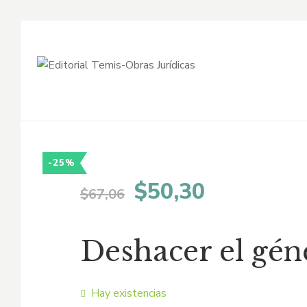
-25%
El
El
$
50,30
$
67,06
precio
precio
Deshacer el gén
original
actual
era:
es:
Hay existencias