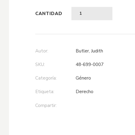
$67,06.
$50,30.
CANTIDAD
Autor:
Butler, Judith
SKU:
48-699-0007
Categoría:
género
Etiqueta:
derecho
Compartir: