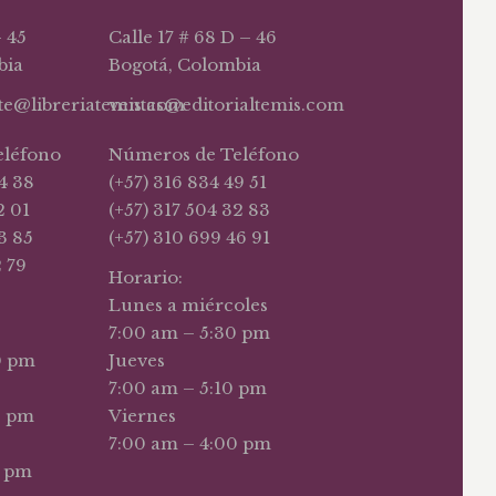
– 45
Calle 17 # 68 D – 46
bia
Bogotá, Colombia
nte@libreriatemis.com
ventas@editorialtemis.com
eléfono
Números de Teléfono
4 38
(+57) 316 834 49 51
2 01
(+57) 317 504 32 83
3 85
(+57) 310 699 46 91
2 79
Horario:
Lunes a miércoles
7:00 am – 5:30 pm
0 pm
Jueves
7:00 am – 5:10 pm
0 pm
Viernes
7:00 am – 4:00 pm
0 pm