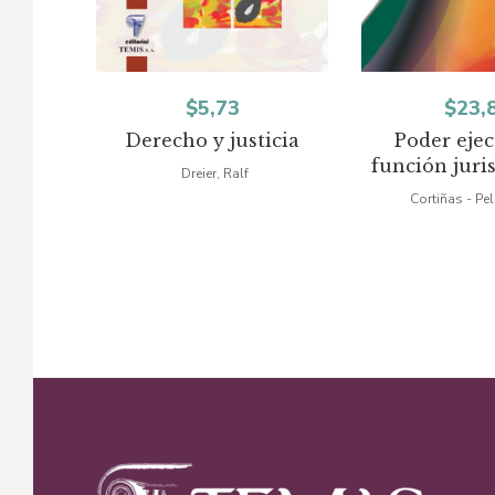
$
5,73
$
23,
Derecho y justicia
Poder ejec
función juri
Dreier, Ralf
Cortiñas - Pe