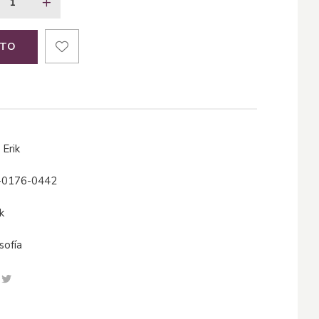
ITO
, Erik
-0176-0442
k
osofía