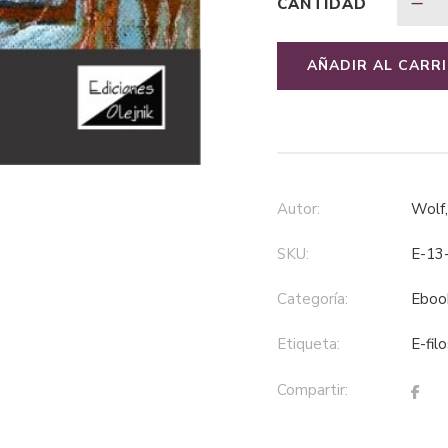
CANTIDAD
AÑADIR AL CARR
Autor:
Wolf
SKU:
E-13
Categoría:
eboo
Etiqueta:
e-fil
Compartir: