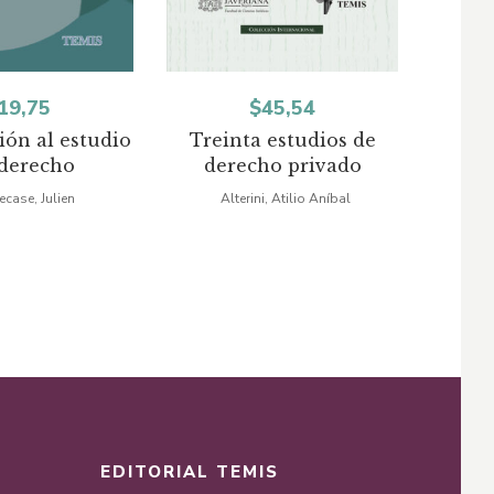
19,75
$
45,54
ión al estudio
Treinta estudios de
Teo
 derecho
derecho privado
case, Julien
Alterini, Atilio Aníbal
De B
EDITORIAL TEMIS