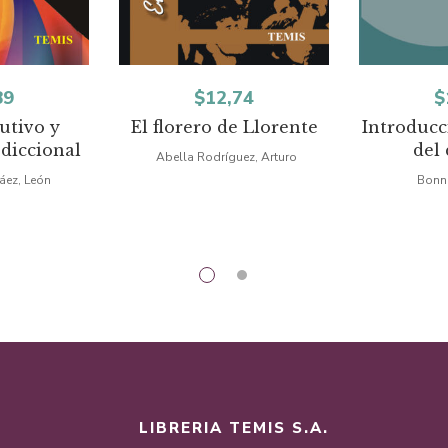
89
$
12,74
$
utivo y
El florero de Llorente
Introducc
sdiccional
del
Abella Rodríguez, Arturo
láez, León
Bonne
LIBRERIA TEMIS S.A.