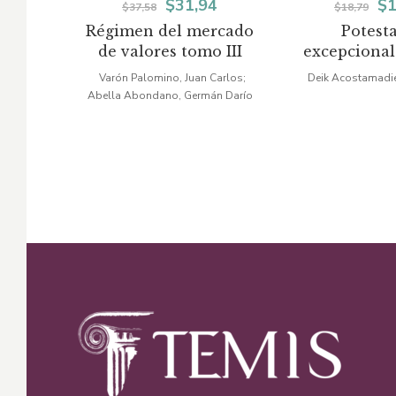
El
El
El
$
31,94
$
1
$
37,58
$
18,79
Régimen del mercado
Potest
precio
precio
pr
de valores tomo III
excepcional
original
actual
or
contratos e
Varón Palomino, Juan Carlos;
Deik Acostamadie
Abella Abondano, Germán Darío
era:
es:
er
$37,58.
$31,94.
$1