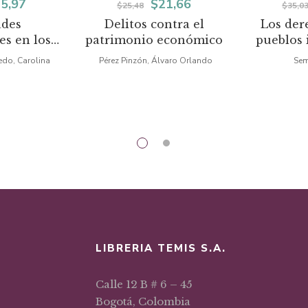
El
El
El
5,97
$
21,66
$
25,48
$
35,0
ades
Delitos contra el
Los der
ecio
precio
precio
precio
es en los
patrimonio económico
pueblos 
iginal
actual
original
actual
statales
Co
do, Carolina
Pérez Pinzón, Álvaro Orlando
Sem
a:
es:
era:
es:
8,79.
$15,97.
$25,48.
$21,66.
LIBRERIA TEMIS S.A.
Calle 12 B # 6 – 45
Bogotá, Colombia