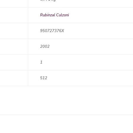
Rubinzal Culzoni
950727376X
2002
1
512