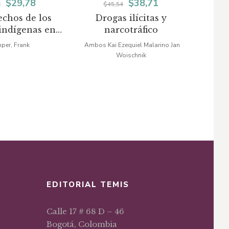
El
El
El
El
$
29,78
$
38,71
3
$
45,54
echos de los
Drogas ilícitas y
precio
precio
precio
precio
indígenas en
narcotráfico
preca
original
actual
original
actual
lombia
esce
per, Frank
Ambos Kai Ezequiel Malarino Jan
Vargas
Woischnik
era:
es:
era:
es:
$35,03.
$29,78.
$45,54.
$38,71.
EDITORIAL TEMIS
Calle 17 # 68 D – 46
Bogotá, Colombia