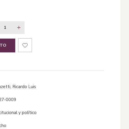
ITO
nzetti, Ricardo Luis
27-0009
titucional y político
echo