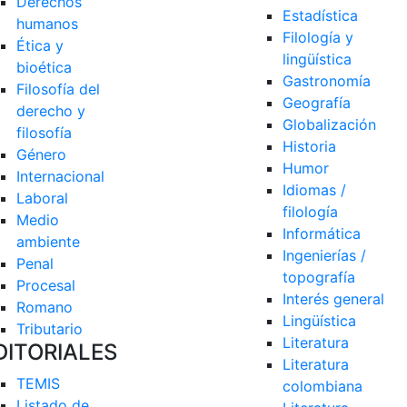
Derechos 
Estadística
humanos
Filología y 
Ética y 
lingüística
bioética
Gastronomía
Filosofía del 
Geografía
derecho y 
Globalización
filosofía
Historia
Género
Humor
Internacional
Idiomas / 
Laboral
filología
Medio 
Informática
ambiente
Ingenierías / 
Penal
topografía
Procesal
Interés general
Romano
Lingüística
Tributario
Literatura
DITORIALES
Literatura 
TEMIS
colombiana
Listado de  