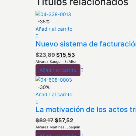
Títulos relacionados
-35%
Añadir al carrito
Nuevo sistema de facturació
El
El
$
23,89
$
15,53
Alvarez Baugun, Et Alter
precio
precio
Añadir al carrito
original
actual
era:
es:
$23,89.
$15,53.
-30%
Añadir al carrito
La motivación de los actos tr
El
El
$
82,17
$
57,52
Álvarez Martínez, Joaquín
precio
precio
Añadir al carrito