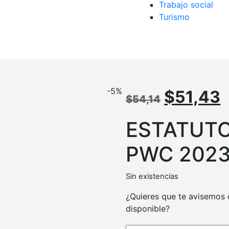
Trabajo social
Turismo
-5%
El
E
$
51,43
$
54,14
precio
p
ESTATUTO
original
a
PWC 202
era:
e
Sin existencias
$54,14.
$
¿Quieres que te avisemos c
disponible?