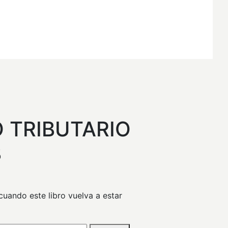
l
recio
 TRIBUTARIO
ctual
3
s:
51,43.
uando este libro vuelva a estar