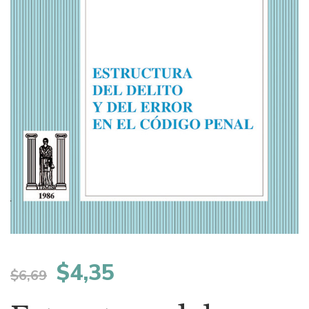
El
El
$
4,35
$
6,69
precio
precio