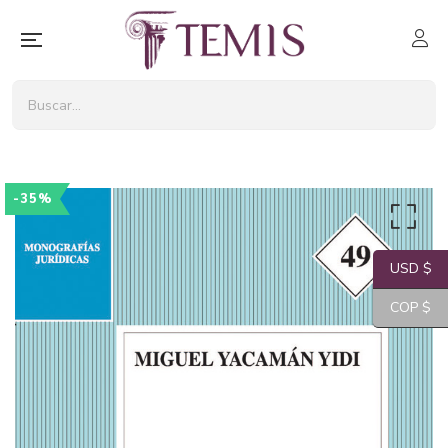
-35%
USD $
COP $