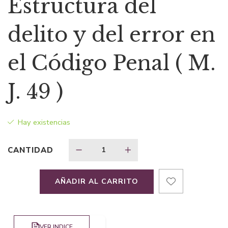
Estructura del
original
actual
delito y del error en
era:
es:
el Código Penal ( M.
$6,69.
$4,35.
J. 49 )
Hay existencias
CANTIDAD
AÑADIR AL CARRITO
VER INDICE